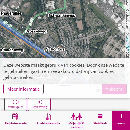
, Kartendaten, Geobasisdaten: © 
Land NRW
 2021, Lizenz 
Deze website maakt gebruik van cookies. Door onze website
te gebruiken, gaat u ermee akkoord dat wij van cookies
dl-de/by-2-0
gebruik maken.
Meer informatie
Akkoord
Meisenweg
Vertrekpunt
Bestemming
Start
Zoekopracht
Meisenweg
Reisinformatie
Stadsinformatie
Vrije tijd &
Mobiliteit
meer
toerisme