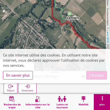
, Kartendaten, Geobasisdaten: © 
Land NRW
 2021, Lizenz 
Ce site internet utilise des cookies. En utilisant notre site
internet, vous déclarez approuver l'utilisation de cookies par
dl-de/by-2-0
nos services.
En savoir plus
J'accepte
Orsbach Lemiers Weiher
Départ
Destination
Démarrage
Recherche
Orsbach Lemiers Weiher
Recherche de
Informations sur la
Loisirs et
Mobilité
plus
trajet
ville
tourisme