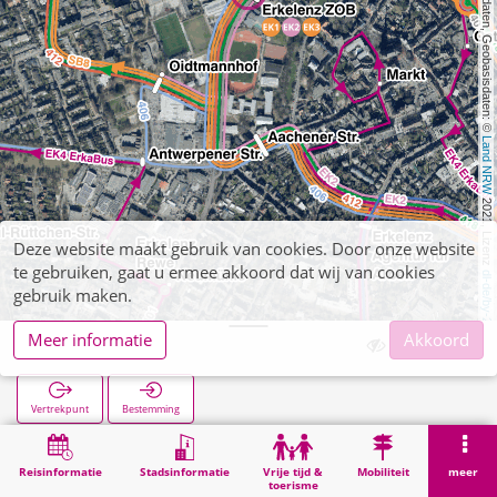
, Kartendaten, Geobasisdaten: © 
Land NRW
 2021, Lizenz 
Deze website maakt gebruik van cookies. Door onze website
te gebruiken, gaat u ermee akkoord dat wij van cookies
dl-de/by-2-0
gebruik maken.
Meer informatie
Akkoord
Erkelenz ZOB
Vertrekpunt
Bestemming
Start
Zoekopracht
Erkelenz ZOB
Reisinformatie
Stadsinformatie
Vrije tijd &
Mobiliteit
meer
toerisme