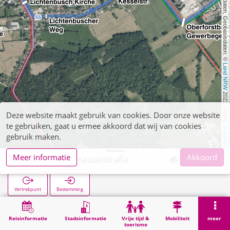
, Kartendaten, Geobasisdaten: © 
Land NRW
 2021, Lizenz 
Deze website maakt gebruik van cookies. Door onze website
te gebruiken, gaat u ermee akkoord dat wij van cookies
dl-de/by-2-0
gebruik maken.
Meer informatie
Akkoord
Lichtenbusch Kesselstraße
Vertrekpunt
Bestemming
Start
Zoekopracht
Lichtenbusch Kesselstraße
Reisinformatie
Stadsinformatie
Vrije tijd &
Mobiliteit
meer
toerisme