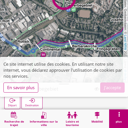
, Kartendaten, Geobasisdaten: © 
Land NRW
 2021, Lizenz 
Ce site internet utilise des cookies. En utilisant notre site
internet, vous déclarez approuver l'utilisation de cookies par
dl-de/by-2-0
nos services.
En savoir plus
J'accepte
Hüls Gewerbegebiet
Départ
Destination
Démarrage
Recherche
Hüls Gewerbegebiet
Recherche de
Informations sur la
Loisirs et
Mobilité
plus
trajet
ville
tourisme