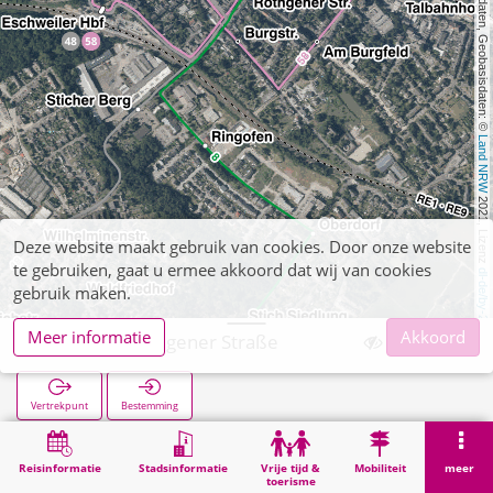
, Kartendaten, Geobasisdaten: © 
Land NRW
 2021, Lizenz 
Deze website maakt gebruik van cookies. Door onze website
te gebruiken, gaat u ermee akkoord dat wij van cookies
dl-de/by-2-0
gebruik maken.
Meer informatie
Akkoord
Röthgen Röthgener Straße
Vertrekpunt
Bestemming
Start
Zoekopracht
Röthgen Röthgener Straße
Reisinformatie
Stadsinformatie
Vrije tijd &
Mobiliteit
meer
toerisme