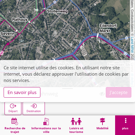
, Kartendaten, Geobasisdaten: © 
Land NRW
 2021, Lizenz 
Ce site internet utilise des cookies. En utilisant notre site
internet, vous déclarez approuver l'utilisation de cookies par
dl-de/by-2-0
nos services.
En savoir plus
J'accepte
Eilendorf Hahnweg
Départ
Destination
Démarrage
Recherche
Eilendorf Hahnweg
Recherche de
Informations sur la
Loisirs et
Mobilité
plus
trajet
ville
tourisme