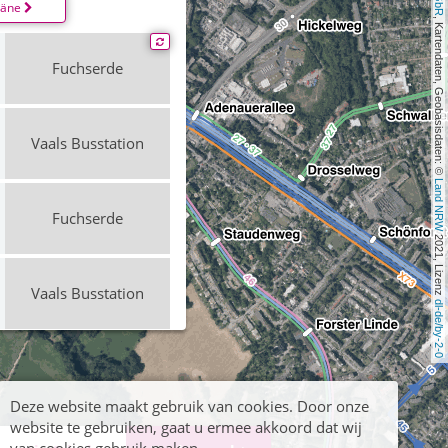
läne
, Kartendaten, Geobasisdaten: © 
Fuchserde
Vaals Busstation
Land NRW
Fuchserde
 2021, Lizenz 
Vaals Busstation
dl-de/by-2-0
Fuchserde
Deze website maakt gebruik van cookies. Door onze
website te gebruiken, gaat u ermee akkoord dat wij
Vaals Busstation