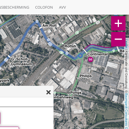
NSBESCHERMING
COLOFON
AVV
Leaflet
 | Kartografie und Gestaltung: © 
Baumgardt Consultants GbR