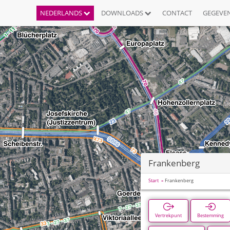
NEDERLANDS
DOWNLOADS
CONTACT
GEGEVE
Frankenberg
Start
Frankenberg
Vertrekpunt
Bestemming