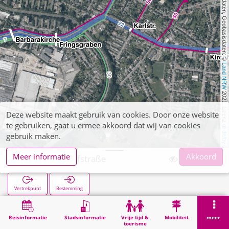
, Kartendaten, Geobasisdaten: © 
Land NRW
 2021, Lizenz 
Deze website maakt gebruik van cookies. Door onze website
te gebruiken, gaat u ermee akkoord dat wij van cookies
dl-de/by-2-0
gebruik maken.
Meer informatie
Akkoord
Eilendorf Josefstraße
Vertrekpunt
Bestemming
Start
Zoekopracht
Eilendorf Josefstraße
Reisinformatie
Stadsinformatie
Vrije tijd &
Mobiliteit
meer
toerisme