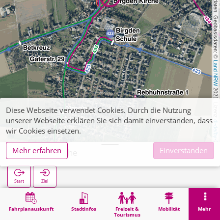
, Kartendaten, Geobasisdaten: © 
Land NRW
 2021, Lizenz 
Diese Webseite verwendet Cookies. Durch die Nutzung
unserer Webseite erklären Sie sich damit einverstanden, dass
dl-de/by-2-0
wir Cookies einsetzen.
Mehr erfahren
Einverstanden
Birgden Kirche
Start
Ziel
Start
Suche
Birgden Kirche
Fahrplanauskunft
Stadtinfos
Freizeit &
Mobilität
Mehr
Tourismus