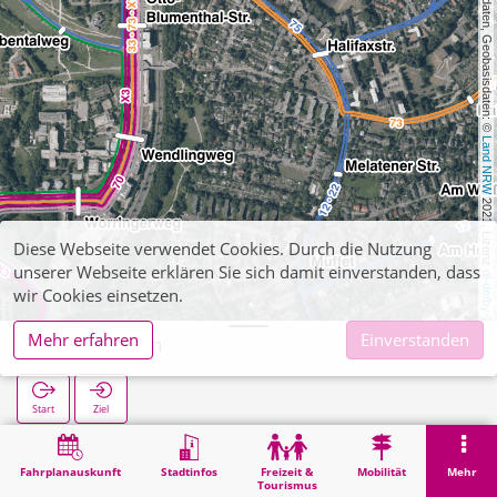
, Kartendaten, Geobasisdaten: © 
Land NRW
 2021, Lizenz 
Diese Webseite verwendet Cookies. Durch die Nutzung
unserer Webseite erklären Sie sich damit einverstanden, dass
dl-de/by-2-0
wir Cookies einsetzen.
Mehr erfahren
Einverstanden
Auf der Hörn
Start
Ziel
Start
Suche
Auf der Hörn
Fahrplanauskunft
Stadtinfos
Freizeit &
Mobilität
Mehr
Tourismus