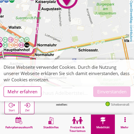
OpenStreetMap contributors
Diese Webseite verwendet Cookies. Durch die Nutzung
unserer Webseite erklären Sie sich damit einverstanden, dass
wir Cookies einsetzen.
Mehr erfahren
Einverstanden
Aachen, Parkhaus Adelbertsteinweg (APAG)
Nächste Haltestellen:
Scheibenstraße in 126m
Start
Ziel
Start
Mobilität
APAG-Parkhäuser
Aachen, Parkhaus Adelbertsteinweg (APAG)
Fahrplanauskunft
Stadtinfos
Freizeit &
Mobilität
Mehr
Tourismus