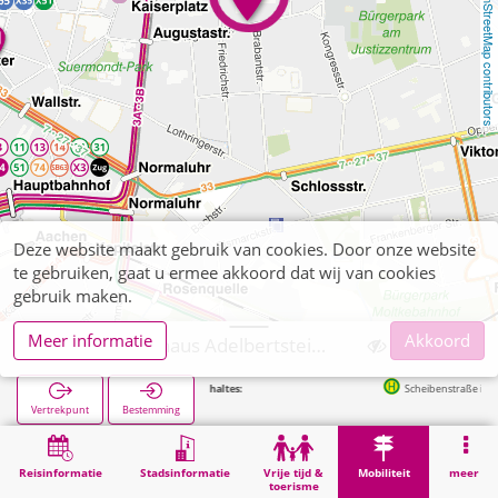
OpenStreetMap contributors
Deze website maakt gebruik van cookies. Door onze website
te gebruiken, gaat u ermee akkoord dat wij van cookies
gebruik maken.
Meer informatie
Akkoord
Aachen, Parkhaus Adelbertsteinweg (APAG)
Volgende haltes:
Scheibenstraße in 126m
Vertrekpunt
Bestemming
Start
Mobiliteit
APAG-Parkeergarages
Aachen, Parkhaus Adelbertsteinweg (APAG)
Reisinformatie
Stadsinformatie
Vrije tijd &
Mobiliteit
meer
toerisme