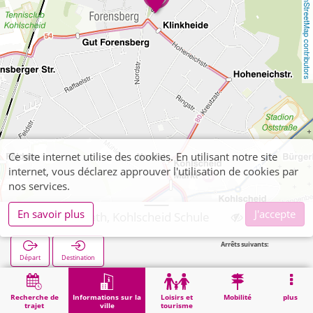
OpenStreetMap contributors
Ce site internet utilise des cookies. En utilisant notre site
internet, vous déclarez approuver l'utilisation de cookies par
nos services.
En savoir plus
J'accepte
Herzogenrath, Kohlscheid Schule
Arrêts suivants:
Départ
Destination
Démarrage
Informations sur la ville
Formation
Herzogenrath, Kohlscheid Schule
Recherche de
Informations sur la
Loisirs et
Mobilité
plus
trajet
ville
tourisme