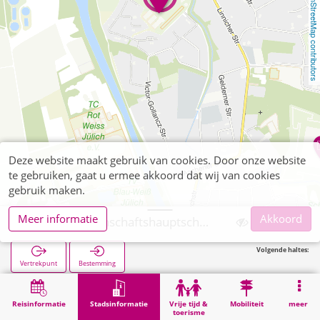
OpenStreetMap contributors
Deze website maakt gebruik van cookies. Door onze website
te gebruiken, gaat u ermee akkoord dat wij van cookies
gebruik maken.
Meer informatie
Akkoord
Jülich, Gemeinschaftshauptschule Ruraue
Volgende haltes:
Vertrekpunt
Bestemming
Start
Stadsinformatie
Opleiding
Jülich, Gemeinschaftshauptschule Ruraue
Reisinformatie
Stadsinformatie
Vrije tijd &
Mobiliteit
meer
toerisme