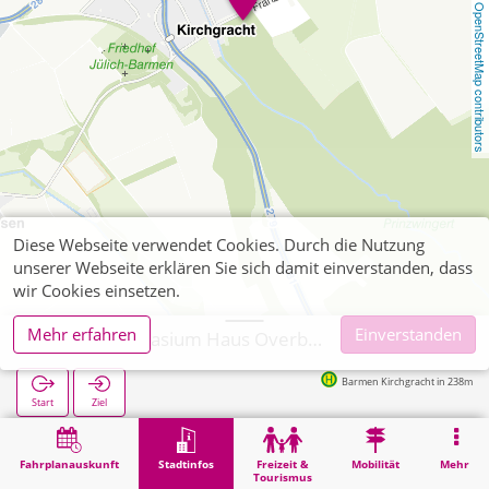
OpenStreetMap contributors
Diese Webseite verwendet Cookies. Durch die Nutzung
unserer Webseite erklären Sie sich damit einverstanden, dass
wir Cookies einsetzen.
Mehr erfahren
Einverstanden
Jülich, Gymnasium Haus Overbach (POI)
Barmen Kirchgracht in 238m
Start
Ziel
Start
Stadtinfos
Ausbildung
Jülich, Gymnasium Haus Overbach (POI)
Fahrplanauskunft
Stadtinfos
Freizeit &
Mobilität
Mehr
Tourismus