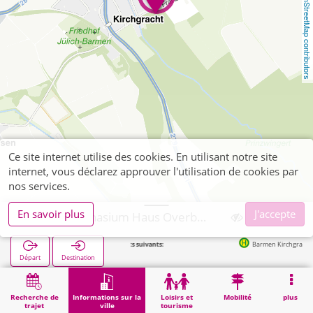
OpenStreetMap contributors
Ce site internet utilise des cookies. En utilisant notre site
internet, vous déclarez approuver l'utilisation de cookies par
nos services.
En savoir plus
J'accepte
Jülich, Gymnasium Haus Overbach (POI)
Arrêts suivants:
Barmen Kirchgracht in 238
Départ
Destination
Démarrage
Informations sur la ville
Formation
Jülich, Gymnasium Haus Overbach (POI)
Recherche de
Informations sur la
Loisirs et
Mobilité
plus
trajet
ville
tourisme