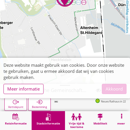
OpenStreetMap contributors
Deze website maakt gebruik van cookies. Door onze website
te gebruiken, gaat u ermee akkoord dat wij van cookies
gebruik maken.
Meer informatie
Akkoord
Jülich, Städtische Gemeinschaftsschule Süd
Volgende haltes:
Neues Rathaus in 225m
Vertrekpunt
Bestemming
Start
Stadsinformatie
Opleiding
Jülich, Städtische Gemeinschaftsschule Süd
Reisinformatie
Stadsinformatie
Vrije tijd &
Mobiliteit
meer
toerisme