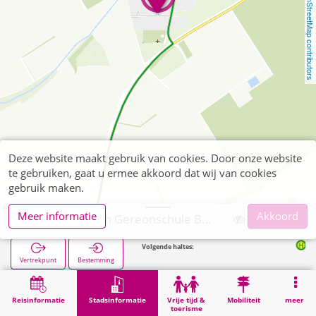
OpenStreetMap contributors
Deze website maakt gebruik van cookies. Door onze website
te gebruiken, gaat u ermee akkoord dat wij van cookies
gebruik maken.
Meer informatie
Akkoord
Kreuzau, Boich Gereonschule Boich
Volgende haltes:
Boich Schul
Vertrekpunt
Bestemming
Start
Stadsinformatie
Opleiding
Kreuzau, Boich Gereonschule Boich
Reisinformatie
Stadsinformatie
Vrije tijd &
Mobiliteit
meer
toerisme