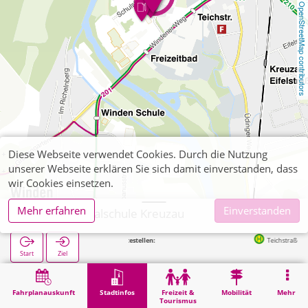
OpenStreetMap contributors
Diese Webseite verwendet Cookies. Durch die Nutzung
unserer Webseite erklären Sie sich damit einverstanden, dass
wir Cookies einsetzen.
Mehr erfahren
Einverstanden
Kreuzau, Realschule Kreuzau
Nächste Haltestellen:
Teichstraße in 183m
Start
Ziel
Start
Stadtinfos
Ausbildung
Kreuzau, Realschule Kreuzau
Fahrplanauskunft
Stadtinfos
Freizeit &
Mobilität
Mehr
Tourismus