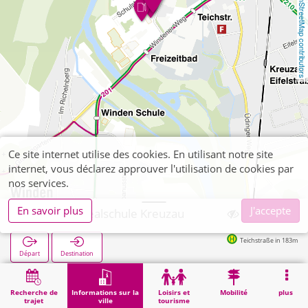
OpenStreetMap contributors
Ce site internet utilise des cookies. En utilisant notre site
internet, vous déclarez approuver l'utilisation de cookies par
nos services.
En savoir plus
J'accepte
Kreuzau, Realschule Kreuzau
Teichstraße in 183m
Départ
Destination
Démarrage
Informations sur la ville
Formation
Kreuzau, Realschule Kreuzau
Recherche de
Informations sur la
Loisirs et
Mobilité
plus
trajet
ville
tourisme