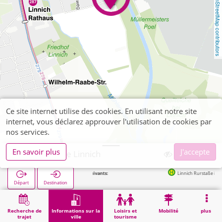
OpenStreetMap contributors
Ce site internet utilise des cookies. En utilisant notre site
internet, vous déclarez approuver l'utilisation de cookies par
nos services.
En savoir plus
J'accepte
Polizeischule Linnich
Arrêts suivants:
Linnich Rurstaße in 437m
Départ
Destination
Démarrage
Informations sur la ville
Formation
Polizeischule Linnich
Recherche de
Informations sur la
Loisirs et
Mobilité
plus
trajet
ville
tourisme