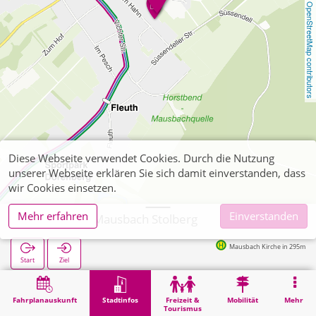
OpenStreetMap contributors
Diese Webseite verwendet Cookies. Durch die Nutzung
unserer Webseite erklären Sie sich damit einverstanden, dass
wir Cookies einsetzen.
Mehr erfahren
Einverstanden
Realschule Mausbach Stolberg
Mausbach Kirche in 295m
Start
Ziel
Start
Stadtinfos
Ausbildung
Realschule Mausbach Stolberg
Fahrplanauskunft
Stadtinfos
Freizeit &
Mobilität
Mehr
Tourismus