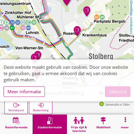
OpenStreetMap contributors
Deze website maakt gebruik van cookies. Door onze website
te gebruiken, gaat u ermee akkoord dat wij van cookies
gebruik maken.
Meer informatie
Akkoord
Ritzefeld Gymnasium Stolberg
Salmstraße in 334m
Vertrekpunt
Bestemming
Start
Stadsinformatie
Opleiding
Ritzefeld Gymnasium Stolberg
Reisinformatie
Stadsinformatie
Vrije tijd &
Mobiliteit
meer
toerisme