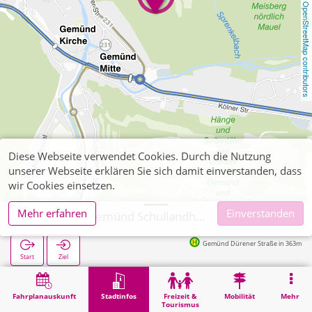
OpenStreetMap contributors
Diese Webseite verwendet Cookies. Durch die Nutzung
unserer Webseite erklären Sie sich damit einverstanden, dass
wir Cookies einsetzen.
Mehr erfahren
Einverstanden
Schleiden, Gemünd Schullandheim Schleiden/Gemünd
Gemünd Dürener Straße in 363m
Start
Ziel
Start
Stadtinfos
Ausbildung
Schleiden, Gemünd Schullandheim Schleiden/Gemünd
Fahrplanauskunft
Stadtinfos
Freizeit &
Mobilität
Mehr
Tourismus