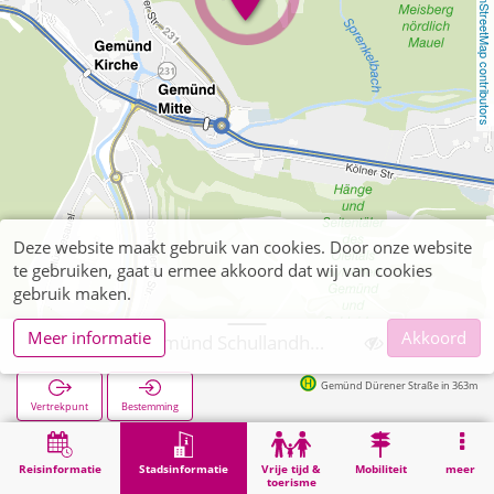
OpenStreetMap contributors
Deze website maakt gebruik van cookies. Door onze website
te gebruiken, gaat u ermee akkoord dat wij van cookies
gebruik maken.
Meer informatie
Akkoord
Schleiden, Gemünd Schullandheim Schleiden/Gemünd
Gemünd Dürener Straße in 363m
Vertrekpunt
Bestemming
Start
Stadsinformatie
Opleiding
Schleiden, Gemünd Schullandheim Schleiden/Gemünd
Reisinformatie
Stadsinformatie
Vrije tijd &
Mobiliteit
meer
toerisme