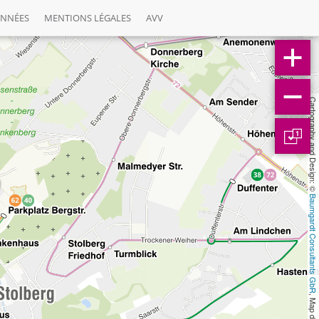
ONNÉES
MENTIONS LÉGALES
AVV
Cartography and Design: © 
1
Baumgardt Consultants GbR
, Map data: © 