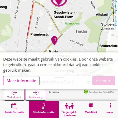
OpenStreetMap contributors
Deze website maakt gebruik van cookies. Door onze website
te gebruiken, gaat u ermee akkoord dat wij van cookies
gebruik maken.
Meer informatie
Akkoord
Städtische Gesamtschule Stolberg
Volgende haltes:
Geschwister-Scholl-Platz in 255m
Vertrekpunt
Bestemming
Start
Stadsinformatie
Opleiding
Städtische Gesamtschule Stolberg
Reisinformatie
Stadsinformatie
Vrije tijd &
Mobiliteit
meer
toerisme