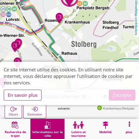
OpenStreetMap contributors
Ce site internet utilise des cookies. En utilisant notre site
internet, vous déclarez approuver l'utilisation de cookies par
nos services.
En savoir plus
J'accepte
Stolberg, Franziska Schevier Krankenpflegeschule
Arrêts suivants:
Krankenhaus (Parkplatz) in 127m
Départ
Destination
Démarrage
Informations sur la ville
Formation
Stolberg, Franziska Schevier Krankenpflegeschule
Recherche de
Informations sur la
Loisirs et
Mobilité
plus
trajet
ville
tourisme