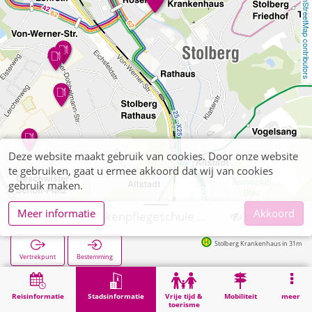
OpenStreetMap contributors
Deze website maakt gebruik van cookies. Door onze website
te gebruiken, gaat u ermee akkoord dat wij van cookies
gebruik maken.
Meer informatie
Akkoord
Stolberg, Krankenpflegeschule Bethlehem
Stolberg Krankenhaus in 31m
Vertrekpunt
Bestemming
Start
Stadsinformatie
Opleiding
Stolberg, Krankenpflegeschule Bethlehem
Reisinformatie
Stadsinformatie
Vrije tijd &
Mobiliteit
meer
toerisme