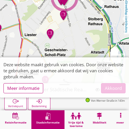
OpenStreetMap contributors
Deze website maakt gebruik van cookies. Door onze website
te gebruiken, gaat u ermee akkoord dat wij van cookies
gebruik maken.
Meer informatie
Akkoord
Stolberg, Liester Städtische Realschule I
Von-Werner-Straße in 143m
Vertrekpunt
Bestemming
Start
Stadsinformatie
Opleiding
Stolberg, Liester Städtische Realschule I
Reisinformatie
Stadsinformatie
Vrije tijd &
Mobiliteit
meer
toerisme