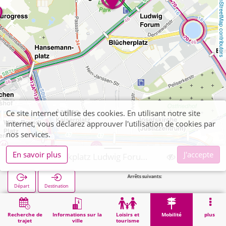
OpenStreetMap contributors
Ce site internet utilise des cookies. En utilisant notre site
internet, vous déclarez approuver l'utilisation de cookies par
nos services.
En savoir plus
J'accepte
Aachen, Parkplatz Ludwig Forum (APAG)
Arrêts suivants:
S
Départ
Destination
Démarrage
Mobilité
APAG-Parkings
Aachen, Parkplatz Ludwig Forum (APAG)
Recherche de
Informations sur la
Loisirs et
Mobilité
plus
trajet
ville
tourisme