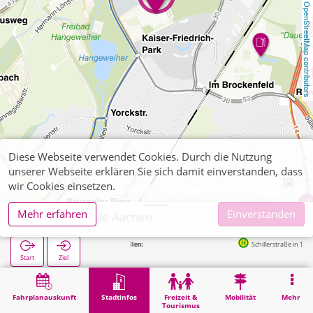
OpenStreetMap contributors
Diese Webseite verwendet Cookies. Durch die Nutzung
unserer Webseite erklären Sie sich damit einverstanden, dass
wir Cookies einsetzen.
Mehr erfahren
Einverstanden
Waldorfschule Aachen
Nächste Haltestellen:
Schillerstraße in 190m
Start
Ziel
Start
Stadtinfos
Ausbildung
Waldorfschule Aachen
Fahrplanauskunft
Stadtinfos
Freizeit &
Mobilität
Mehr
Tourismus