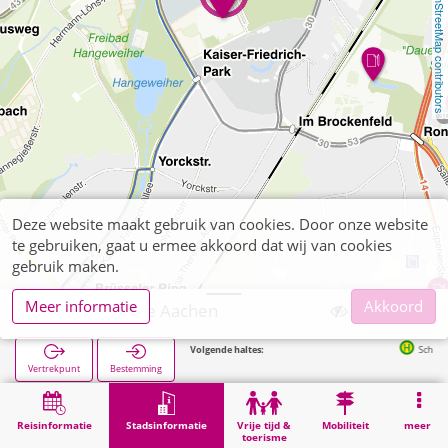
OpenStreetMap contributors
Deze website maakt gebruik van cookies. Door onze website
te gebruiken, gaat u ermee akkoord dat wij van cookies
gebruik maken.
Meer informatie
Akkoord
Waldorfschule Aachen
Volgende haltes:
Schillerstraße in
Vertrekpunt
Bestemming
Start
Stadsinformatie
Opleiding
Waldorfschule Aachen
Reisinformatie
Stadsinformatie
Vrije tijd &
Mobiliteit
meer
toerisme