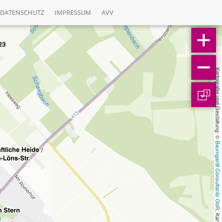
DATENSCHUTZ
IMPRESSUM
AVV
Kartografie und Gestaltung: © 
1
Baumgardt Consultants GbR