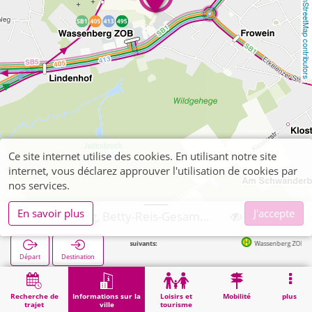
OpenStreetMap contributors
Ce site internet utilise des cookies. En utilisant notre site
internet, vous déclarez approuver l'utilisation de cookies par
nos services.
En savoir plus
J'accepte
Wassenberg, Betty-Reis-Gesamtschule
Arrêts suivants:
Wassenberg ZOB in 220
Départ
Destination
Démarrage
Informations sur la ville
Formation
Wassenberg, Betty-Reis-Gesamtschule
Recherche de
Informations sur la
Loisirs et
Mobilité
plus
trajet
ville
tourisme