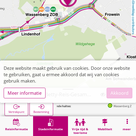
OpenStreetMap contributors
Deze website maakt gebruik van cookies. Door onze website
te gebruiken, gaat u ermee akkoord dat wij van cookies
gebruik maken.
Meer informatie
Akkoord
Wassenberg, Betty-Reis-Gesamtschule
Volgende haltes:
Wassenberg ZOB in 220
Vertrekpunt
Bestemming
Start
Stadsinformatie
Opleiding
Wassenberg, Betty-Reis-Gesamtschule
Reisinformatie
Stadsinformatie
Vrije tijd &
Mobiliteit
meer
toerisme