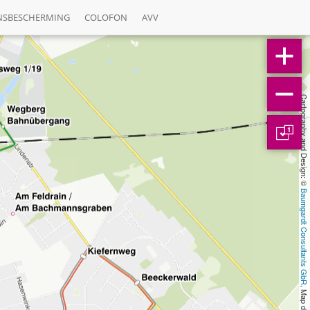
NSBESCHERMING
COLOFON
AVV
Cartography and Design: © 
1
Baumgardt Consultants GbR
, Map data: © 