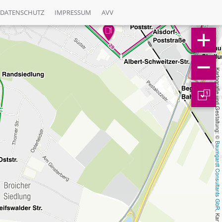
DATENSCHUTZ
IMPRESSUM
AVV
Kartografie und Gestaltung: © 
1
Baumgardt Consultants GbR