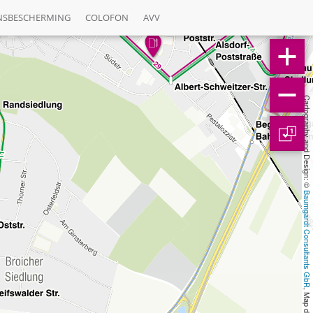
NSBESCHERMING
COLOFON
AVV
Cartography and Design: © 
1
Baumgardt Consultants GbR
, Map data: © 