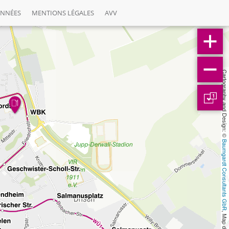
ONNÉES
MENTIONS LÉGALES
AVV
Cartography and Design: © 
1
Baumgardt Consultants GbR
, Map data: © 