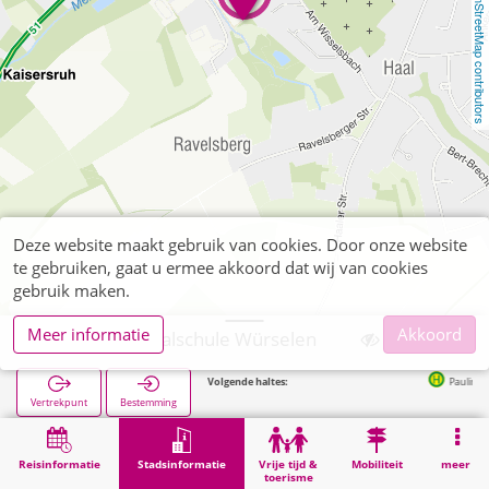
OpenStreetMap contributors
Deze website maakt gebruik van cookies. Door onze website
te gebruiken, gaat u ermee akkoord dat wij van cookies
gebruik maken.
Meer informatie
Akkoord
Würselen, Realschule Würselen
Volgende haltes:
Paulinenstraße in 
Vertrekpunt
Bestemming
Start
Stadsinformatie
Opleiding
Würselen, Realschule Würselen
Reisinformatie
Stadsinformatie
Vrije tijd &
Mobiliteit
meer
toerisme