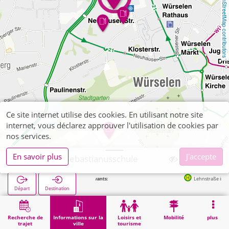
OpenStreetMap contributors
Ce site internet utilise des cookies. En utilisant notre site
internet, vous déclarez approuver l'utilisation de cookies par
nos services.
En savoir plus
J'accepte
Würselen, Sebastianusschule
Arrêts suivants:
Lehnstraße in 57m
Départ
Destination
Démarrage
Informations sur la ville
Formation
Würselen, Sebastianusschule
Recherche de
Informations sur la
Loisirs et
Mobilité
plus
trajet
ville
tourisme