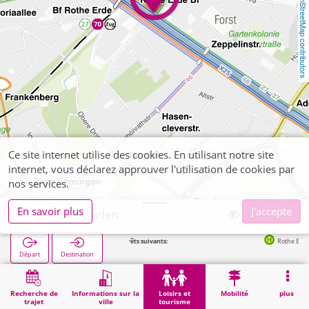
OpenStreetMap contributors
Ce site internet utilise des cookies. En utilisant notre site
internet, vous déclarez approuver l'utilisation de cookies par
nos services.
En savoir plus
J'accepte
Aachen Arkaden
Arrêts suivants:
Rothe Erde Bf in 85
Départ
Destination
Démarrage
Loisirs et tourisme
Shopping
Aachen Arkaden
Recherche de
Informations sur la
Loisirs et
Mobilité
plus
trajet
ville
tourisme