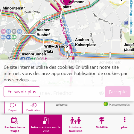
OpenStreetMap contributors
Ce site internet utilise des cookies. En utilisant notre site
internet, vous déclarez approuver l'utilisation de cookies par
nos services.
En savoir plus
J'accepte
Aachen, alter ev. Friedhof
Arrêts suivants:
Hansemannplatz in 185m
Départ
Destination
Démarrage
Informations sur la ville
Cimetières
Aachen, alter ev. Friedhof
Recherche de
Informations sur la
Loisirs et
Mobilité
plus
trajet
ville
tourisme