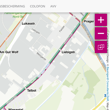
NSBESCHERMING
COLOFON
AVV
Cartography and Design: © 
1
Baumgardt Consultants GbR
, Map data: © 