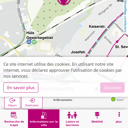
OpenStreetMap contributors
Ce site internet utilise des cookies. En utilisant notre site
internet, vous déclarez approuver l'utilisation de cookies par
nos services.
En savoir plus
J'accepte
Aachen, Friedhof Hüls (POI)
Arrêts suivants:
Hüls Friedhof in 2
Départ
Destination
Démarrage
Informations sur la ville
Cimetières
Aachen, Friedhof Hüls (POI)
Recherche de
Informations sur la
Loisirs et
Mobilité
plus
trajet
ville
tourisme