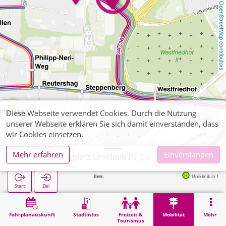
OpenStreetMap contributors
Diese Webseite verwendet Cookies. Durch die Nutzung
unserer Webseite erklären Sie sich damit einverstanden, dass
wir Cookies einsetzen.
Mehr erfahren
Einverstanden
Aachen, Parkplatz Uniklinik P1 (APAG)
Nächste Haltestellen:
Uniklinik in 104m
Start
Ziel
Start
Mobilität
APAG-Parkhäuser
Aachen, Parkplatz Uniklinik P1 (APAG)
Fahrplanauskunft
Stadtinfos
Freizeit &
Mobilität
Mehr
Tourismus