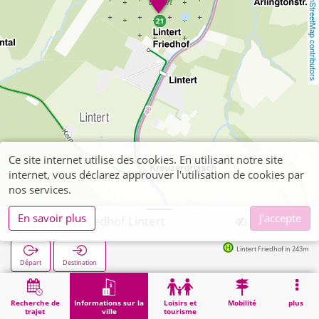
OpenStreetMap contributors
Ce site internet utilise des cookies. En utilisant notre site
internet, vous déclarez approuver l'utilisation de cookies par
nos services.
En savoir plus
J'accepte
Aachen, Friedhof Lintert
Lintert Friedhof in 243m
Départ
Destination
Démarrage
Informations sur la ville
Cimetières
Aachen, Friedhof Lintert
Recherche de
Informations sur la
Loisirs et
Mobilité
plus
trajet
ville
tourisme