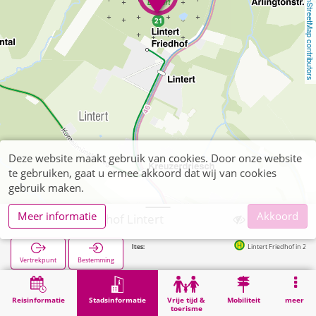
OpenStreetMap contributors
Deze website maakt gebruik van cookies. Door onze website
te gebruiken, gaat u ermee akkoord dat wij van cookies
gebruik maken.
Meer informatie
Akkoord
Aachen, Friedhof Lintert
Volgende haltes:
Lintert Friedhof in 243m
Vertrekpunt
Bestemming
Start
Stadsinformatie
Begraafplaatsen
Aachen, Friedhof Lintert
Reisinformatie
Stadsinformatie
Vrije tijd &
Mobiliteit
meer
toerisme